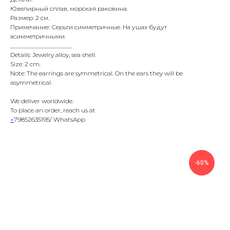
Ювелирный сплав, морская раковина.
Размер: 2 см.
Примечание: Серьги симметричные. На ушах будут
асимметричными.
____________________
Details: Jewelry alloy, sea shell.
Size: 2 cm.
Note: The earrings are symmetrical. On the ears they will be
asymmetrical.
We deliver worldwide.
To place an order, reach us at
+
79852635195/ WhatsApp
-60%