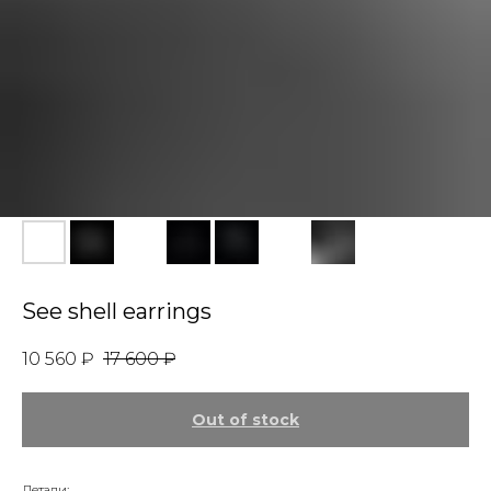
See shell earrings
10 560
₽
17 600
₽
Out of stock
Детали: