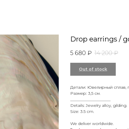
Drop earrings / g
5 680
₽
14 200
₽
Out of stock
Детали: Ювелирный сплав, 
Размер: 3,5 см.
____________________
Details: Jewelry alloy, gilding.
Size: 3.5 cm.
We deliver worldwide.