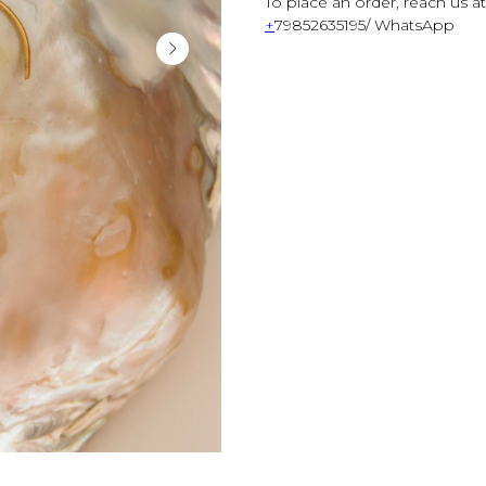
To place an order, reach us at
+
79852635195/ WhatsApp