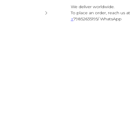
We deliver worldwide.
To place an order, reach us at
+
79852635195/ WhatsApp