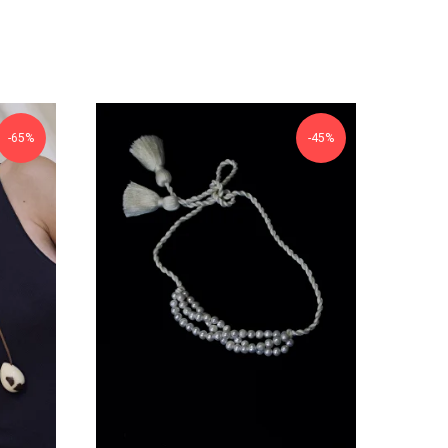
-65%
-45%