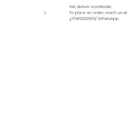
We deliver worldwide.
To place an order, reach us at
+
79852635195/ WhatsApp