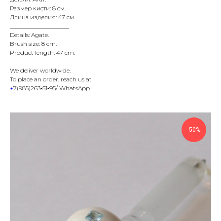
Размер кисти: 8 см.
Длина изделия: 47 см.
____________________
Details: Agate.
Brush size: 8 cm.
Product length: 47 cm.
We deliver worldwide.
To place an order, reach us at
+
‪7(985)263‑51‑95/ WhatsApp
-50%