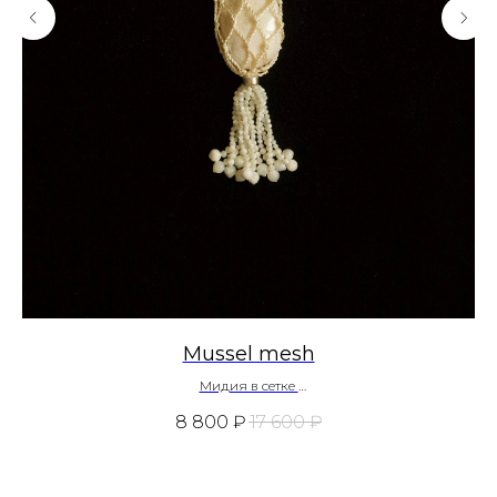
Mussel mesh
Мидия в сетке
~ 300 $
8 800
₽
17 600
₽