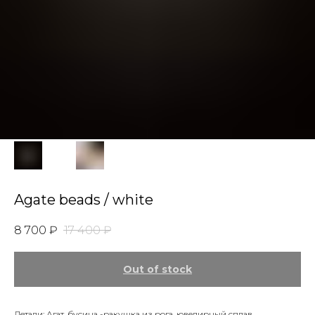
Agate beads / white
8 700
₽
17 400
₽
Out of stock
Детали: Агат, бусина -ракушка из рога, ювелирный сплав.