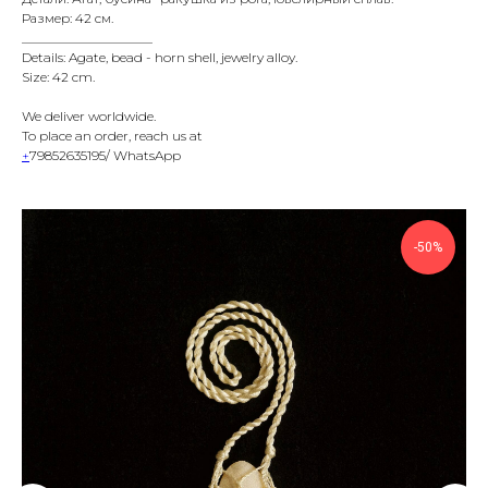
Размер: 42 см.
____________________
Details: Agate, bead - horn shell, jewelry alloy.
Size: 42 cm.
We deliver worldwide.
To place an order, reach us at
+
79852635195/ WhatsApp
-50%