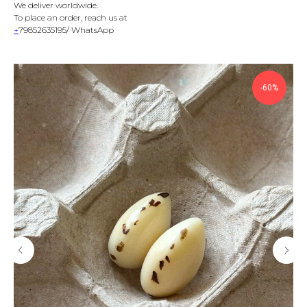
We deliver worldwide.
To place an order, reach us at
+
79852635195/ WhatsApp
-60%