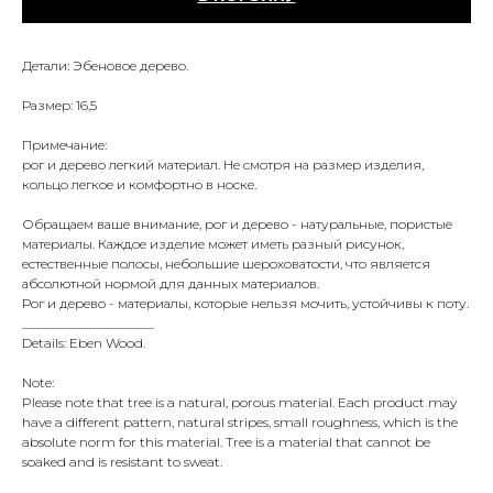
Детали: Эбеновое дерево.
Размер: 16,5
Примечание:
рог и дерево легкий материал. Не смотря на размер изделия,
кольцо легкое и комфортно в носке.
Обращаем ваше внимание, рог и дерево - натуральные, пористые
материалы. Каждое изделие может иметь разный рисунок,
естественные полосы, небольшие шероховатости, что является
абсолютной нормой для данных материалов.
Рог и дерево - материалы, которые нельзя мочить, устойчивы к поту.
____________________
Details: Eben Wood.
Note:
Please note that tree is a natural, porous material. Each product may
have a different pattern, natural stripes, small roughness, which is the
absolute norm for this material. Tree is a material that cannot be
soaked and is resistant to sweat.