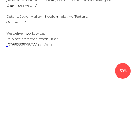
Один размер: 17
____________________
Details: Jewelry alloy, rhodium plating.Texture.
One size: 17
We deliver worldwide.
To place an order, reach us at
+
79852635195/ WhatsApp
-50%