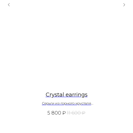
Crystal earrings
Серьги из горного хрусталя
~ 235 $
5 800
₽
11 600
₽