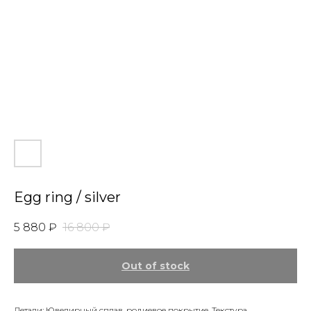
Egg ring / silver
5 880
₽
16 800
₽
Out of stock
Детали: Ювелирный сплав, родиевое покрытие. Текстура.