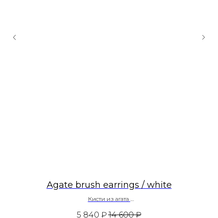
Agate brush earrings / white
Кисти из агата
~ 275 $
5 840
₽
14 600
₽