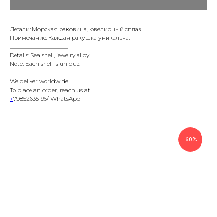
Детали: Морская раковина, ювелирный сплав.
Примечание: Каждая ракушка уникальна.
____________________
Details: Sea shell, jewelry alloy.
Note: Each shell is unique.
We deliver worldwide.
To place an order, reach us at
+
79852635195/ WhatsApp
-60%