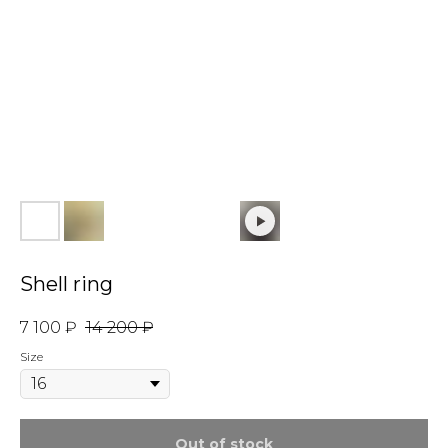
Shell ring
7 100
₽
14 200
₽
Size
Out of stock