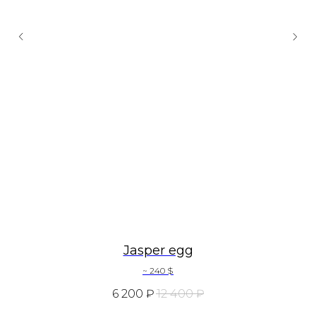
Jasper egg
~ 240 $
6 200
₽
12 400
₽