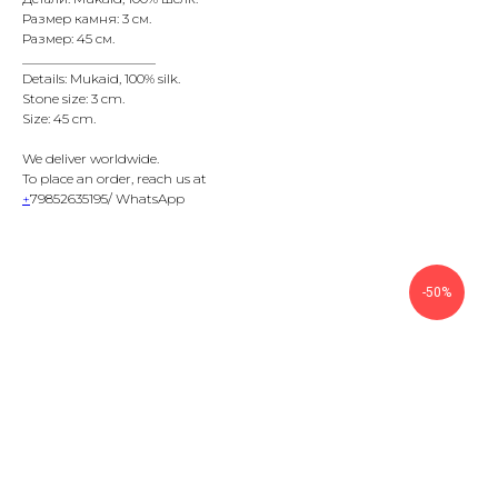
Размер камня: 3 см.
Размер: 45 см.
____________________
Details: Mukaid, 100% silk.
Stone size: 3 cm.
Size: 45 cm.
We deliver worldwide.
To place an order, reach us at
+
79852635195/ WhatsApp
-50%