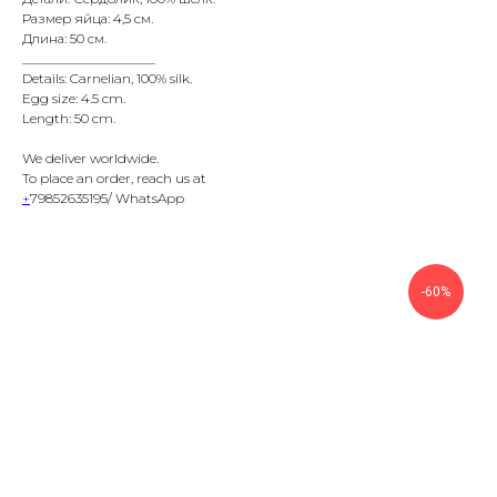
Размер яйца: 4,5 см.
Длина: 50 см.
____________________
Details: Carnelian, 100% silk.
Egg size: 4.5 cm.
Length: 50 cm.
We deliver worldwide.
To place an order, reach us at
+
79852635195/ WhatsApp
-60%