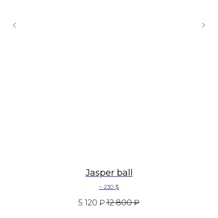
Jasper ball
~ 230 $
5 120
₽
12 800
₽