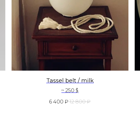
Tassel belt / milk
~ 250 $
6 400
₽
12 800
₽