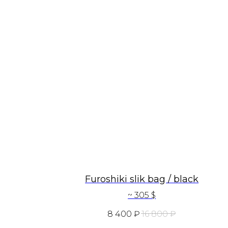
Furoshiki slik bag / black
~ 305 $
8 400
₽
16 800
₽