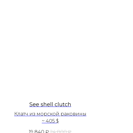
See shell clutch
Клатч из морской раковины
~ 405 $
19 840
₽
24 800
₽