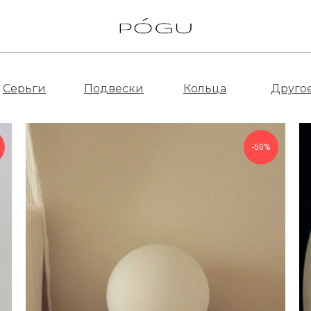
Серьги
Подвески
Кольца
Друго
-50%