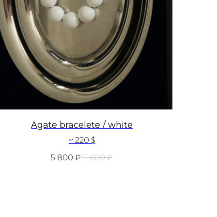
Agate bracelete / white
~ 220 $
5 800
₽
11 600
₽