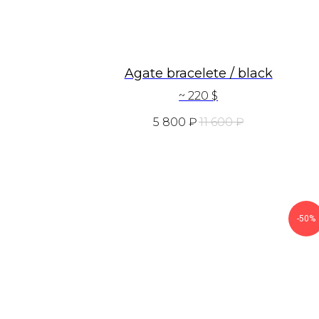
Agate bracelete / black
~ 220 $
5 800
₽
11 600
₽
-50%