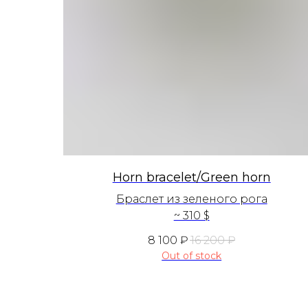
Horn bracelet/Green horn
Браслет из зеленого рога
~ 310 $
8 100
₽
16 200
₽
Out of stock