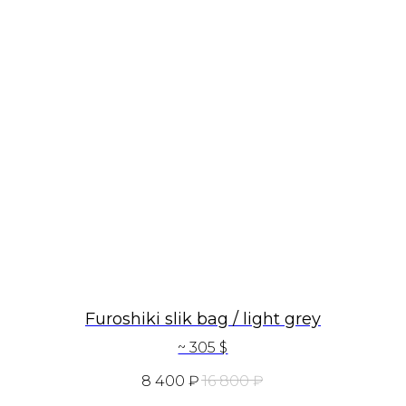
Furoshiki slik bag / light grey
~ 305 $
8 400
₽
16 800
₽