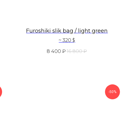
Furoshiki slik bag / light green
~ 320 $
8 400
₽
16 800
₽
-50%